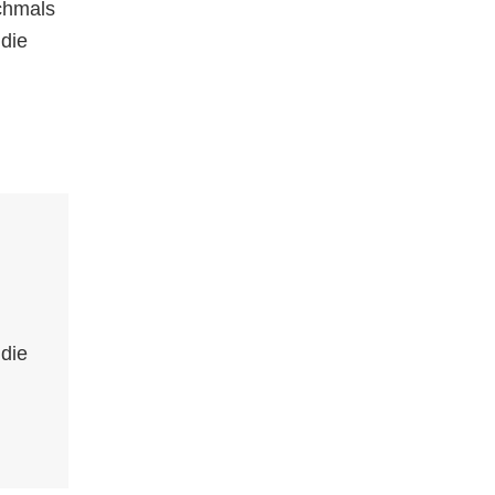
chmals
 die
die