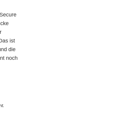
 Secure
Ecke
r
as ist
und die
nt noch
nt.