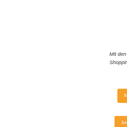
Mit den
Shoppin
M
Je