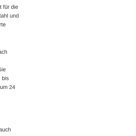
 für die
tahl und
rte
ach
Sie
 bis
 um 24
 auch