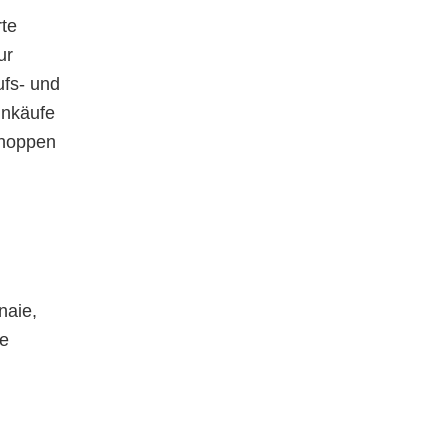
rte
ur
ufs- und
inkäufe
Shoppen
naie,
he