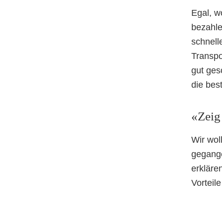
Egal, w
bezahlen
schnell
Transpo
gut ges
die bes
«Zeig
Wir wol
gegange
erkläre
Vorteile