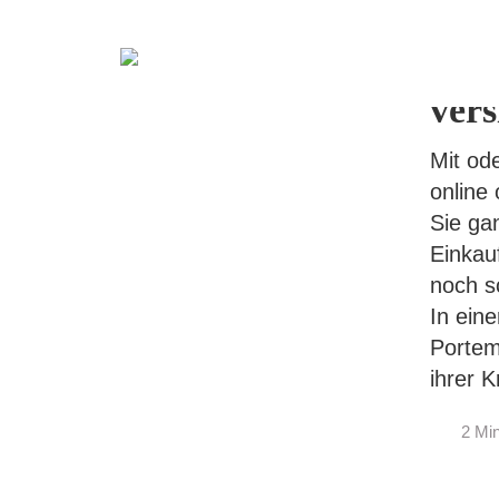
Auc
Kred
Skip
vers
to
content
Mit od
online 
Sie ga
Einkau
noch s
In ein
Portem
ihrer K
Min