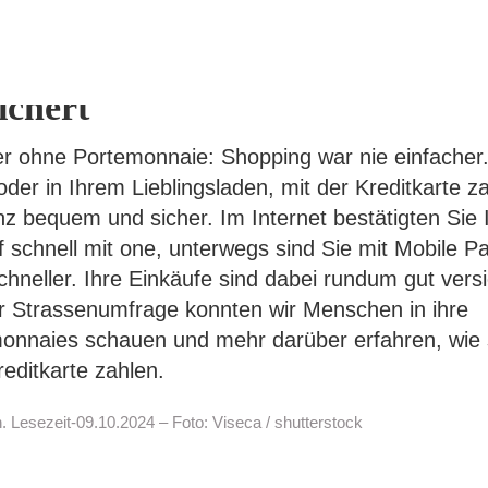
h ohne Portemonnaie: Mit Ihr
itkarte sind Ihre Einkäufe gut
Search
for:
ichert
er ohne Portemonnaie: Shopping war nie einfacher
oder in Ihrem Lieblingsladen, mit der Kreditkarte z
nz bequem und sicher. Im Internet bestätigten Sie 
f schnell mit one, unterwegs sind Sie mit Mobile 
chneller. Ihre Einkäufe sind dabei rundum gut versi
er Strassenumfrage konnten wir Menschen in ihre
onnaies schauen und mehr darüber erfahren, wie 
reditkarte zahlen.
. Lesezeit-09.10.2024 – Foto: Viseca / shutterstock