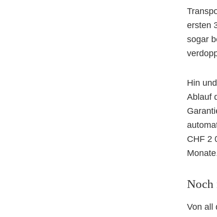
Transpo
ersten 
sogar b
verdopp
Hin und
Ablauf 
Garanti
automat
CHF 2 0
Monate
Noch 
Von all