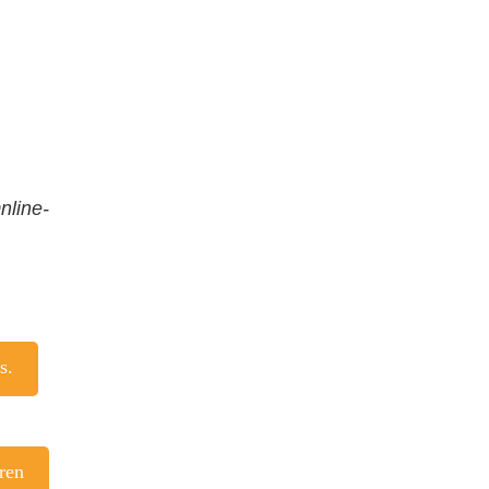
nline-
s.
ren