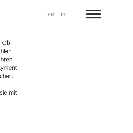
er
FR
IT
. Ob
ahlen
Ihren
Payment
chert.
sie mit