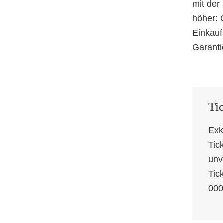
mit der
höher: 
Einkauf
Garanti
Ti
Exk
Tic
unv
Tic
000