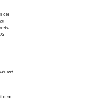
n der
 zu
reis-
 So
aufs- und
eit dem