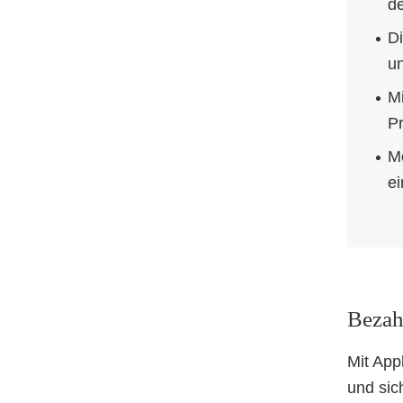
de
Di
u
Mi
P
Mo
ei
Bezah
Mit App
und sic