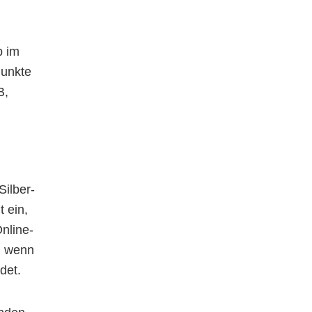
b im
Punkte
B,
Silber-
t ein,
nline-
l, wenn
det.