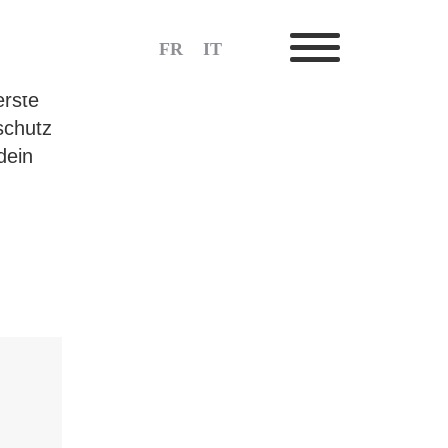
 als
FR
IT
erste
schutz
dein