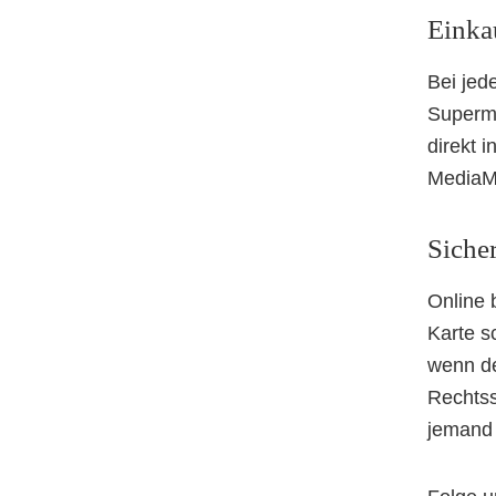
Einka
Bei jed
Superma
direkt 
MediaMa
Siche
Online 
Karte s
wenn de
Rechtss
jemand 