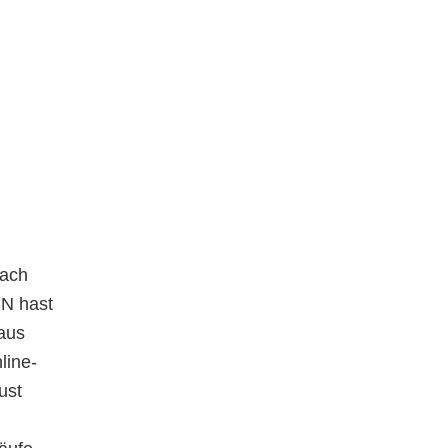
nach
IN hast
 aus
line-
ust