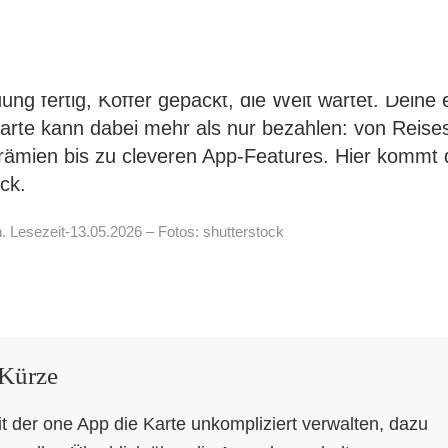
e erste Kreditkarte: mehr drin,
denkst
Search
for:
ung fertig, Koffer gepackt, die Welt wartet. Deine 
karte kann dabei mehr als nur bezahlen: von Reise
rämien bis zu cleveren App-Features. Hier kommt 
ck.
. Lesezeit-13.05.2026 – Fotos: shutterstock
 Kürze
t der one App die Karte unkompliziert verwalten, dazu