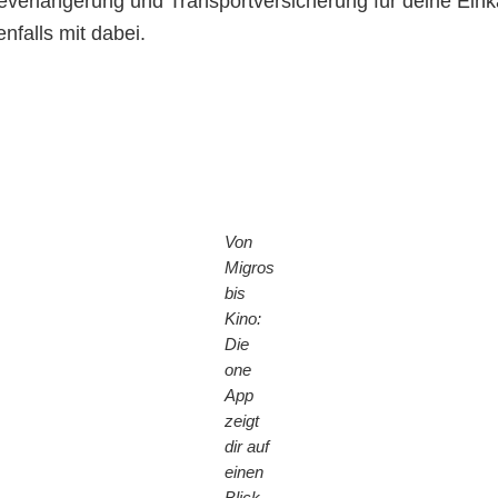
everlängerung und Transportversicherung für deine Eink
nfalls mit dabei.
Von
Migros
bis
Kino:
Die
one
App
zeigt
dir auf
einen
Blick,