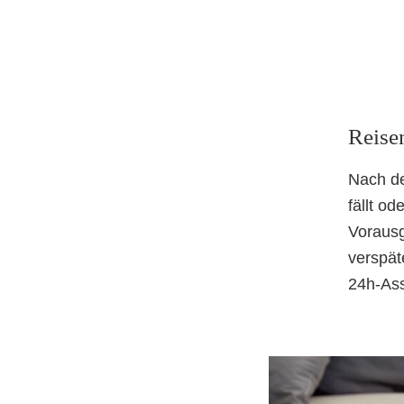
Reisen
Nach de
fällt o
Vorausg
verspät
24h-Assi