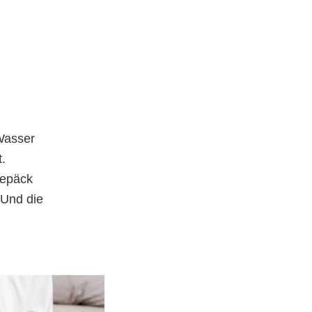
 Wasser
t.
Gepäck
 Und die