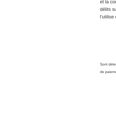
et la c
délits s
l’utilis
Sont déte
de paieme