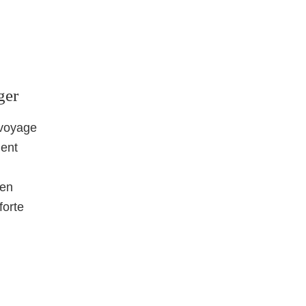
ger
 voyage
ment
 en
forte