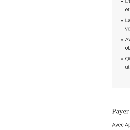
L’
et
La
vo
Av
ob
Qu
ut
Payer
Avec Ap