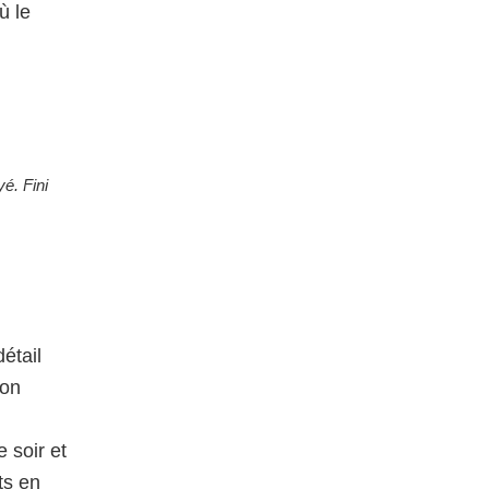
ù le
é. Fini
étail
ton
 soir et
ts en