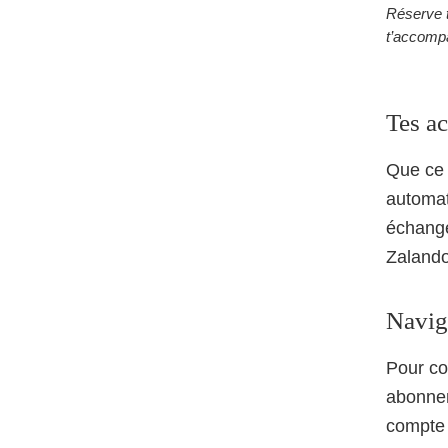
Réserve t
t’accomp
Tes a
Que ce 
automat
échange
Zalando
Navigu
Pour co
abonnem
compte 