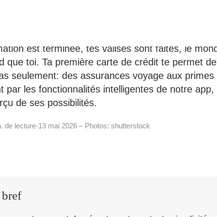
remière carte de crédit, une
itude de possibilités
Search
for:
ation est terminée, tes valises sont faites, le mon
d que toi. Ta première carte de crédit te permet de
as seulement: des assurances voyage aux primes
 par les fonctionnalités intelligentes de notre app, 
çu de ses possibilités.
. de lecture-13 mai 2026 – Photos: shutterstock
 bref