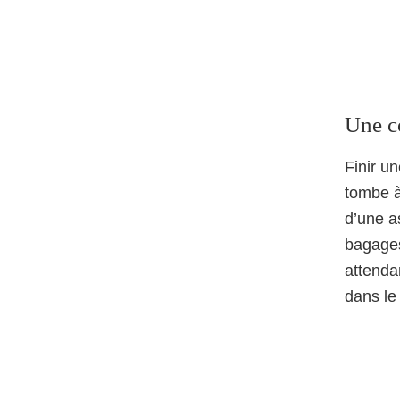
Une co
Finir u
tombe à
d’une as
bagages 
attenda
dans le