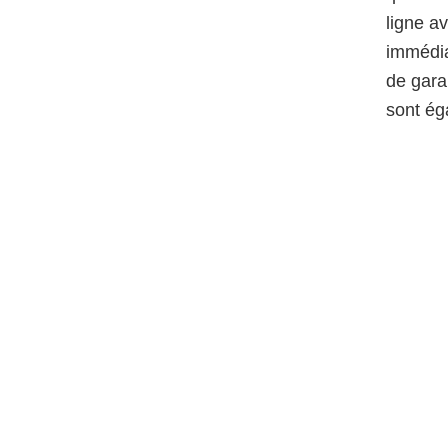
ligne a
immédia
de gara
sont ég