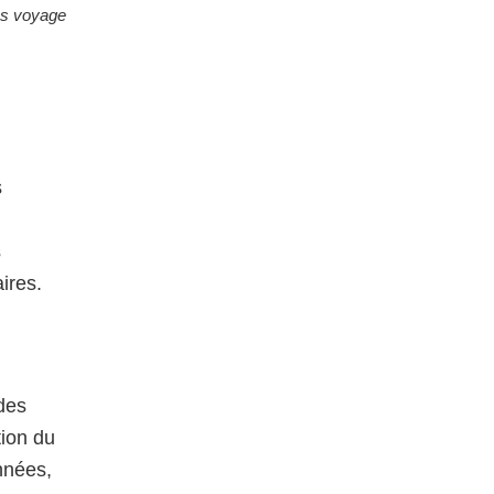
ces voyage
s
s
ires.
des
tion du
nnées,