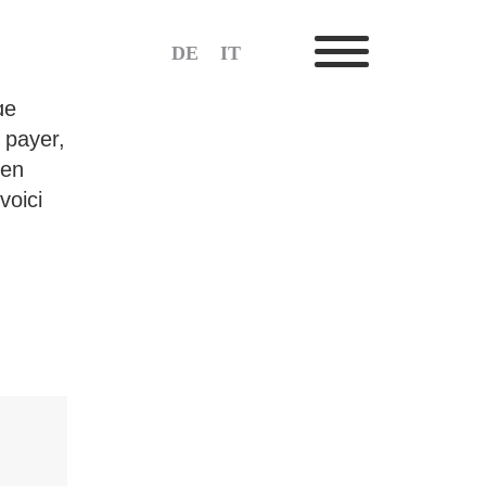
DE
IT
de
 payer,
 en
voici