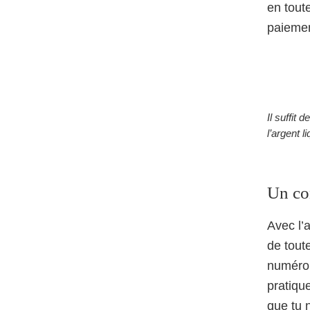
en tout
paiemen
Il suffit
l’argent l
Un con
Avec l’
de tout
numéro 
pratique
que tu 