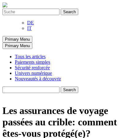
Skip
to
Search
content
for:
DE
IT
Primary Menu
Primary Menu
Tous les articles
Paiements simples
Sécurité renforcée
Univers numérique
Nouveautés à découvrir
Search
for:
Les assurances de voyage
passées au crible: comment
êtes-vous protégé(e)?