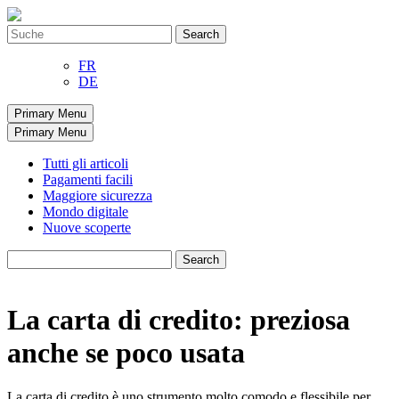
Skip
to
Search
content
for:
FR
DE
Primary Menu
Primary Menu
Tutti gli articoli
Pagamenti facili
Maggiore sicurezza
Mondo digitale
Nuove scoperte
Search
for:
La carta di credito: preziosa
anche se poco usata
La carta di credito è uno strumento molto comodo e flessibile per