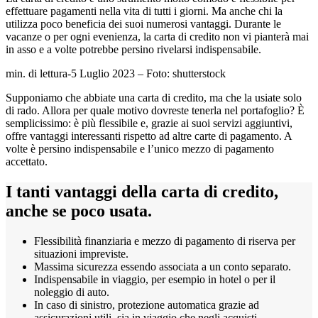
effettuare pagamenti nella vita di tutti i giorni. Ma anche chi la
utilizza poco beneficia dei suoi numerosi vantaggi. Durante le
vacanze o per ogni evenienza, la carta di credito non vi pianterà mai
in asso e a volte potrebbe persino rivelarsi indispensabile.
min. di lettura-5 Luglio 2023 – Foto: shutterstock
Supponiamo che abbiate una carta di credito, ma che la usiate solo
di rado. Allora per quale motivo dovreste tenerla nel portafoglio? È
semplicissimo: è più flessibile e, grazie ai suoi servizi aggiuntivi,
offre vantaggi interessanti rispetto ad altre carte di pagamento. A
volte è persino indispensabile e l’unico mezzo di pagamento
accettato.
I tanti vantaggi della carta di credito,
anche se poco usata.
Flessibilità finanziaria e mezzo di pagamento di riserva per
situazioni impreviste.
Massima sicurezza essendo associata a un conto separato.
Indispensabile in viaggio, per esempio in hotel o per il
noleggio di auto.
In caso di sinistro, protezione automatica grazie ad
assicurazioni utili, sia in viaggio che negli acquisti.