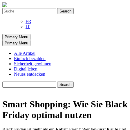
Skip
to
Search
content
for:
FR
IT
Primary Menu
Primary Menu
Alle Artikel
Einfach bezahlen
Sicherheit gewinnen
Digital leben
Neues entdecken
Search
for:
Smart Shopping: Wie Sie Black
Friday optimal nutzen
Black Friday ist mehr als ein Rabatt-Event: Wer bewusst Käufe und