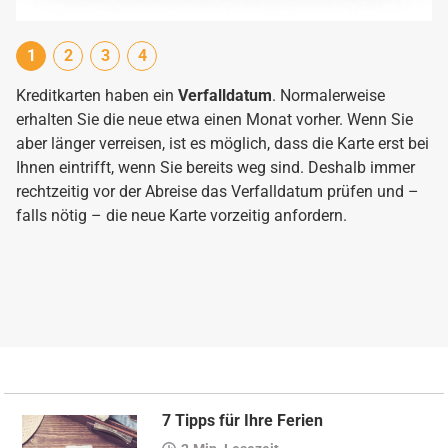
1
2
3
4
Kreditkarten haben ein
Verfalldatum
. Normalerweise
Im
erhalten Sie die neue etwa einen Monat vorher. Wenn Sie
Li
aber länger verreisen, ist es möglich, dass die Karte erst bei
wo
Ihnen eintrifft, wenn Sie bereits weg sind. Deshalb immer
da
rechtzeitig vor der Abreise das Verfalldatum prüfen und –
di
falls nötig – die neue Karte vorzeitig anfordern.
er
7 Tipps für Ihre Ferien