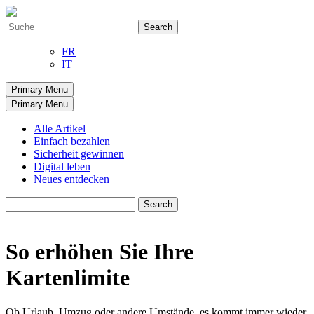
Skip
to
Search
content
for:
FR
IT
Primary Menu
Primary Menu
Alle Artikel
Einfach bezahlen
Sicherheit gewinnen
Digital leben
Neues entdecken
Search
for:
So erhöhen Sie Ihre
Kartenlimite
Ob Urlaub, Umzug oder andere Umstände, es kommt immer wieder