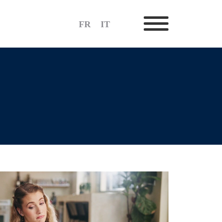
FR
IT