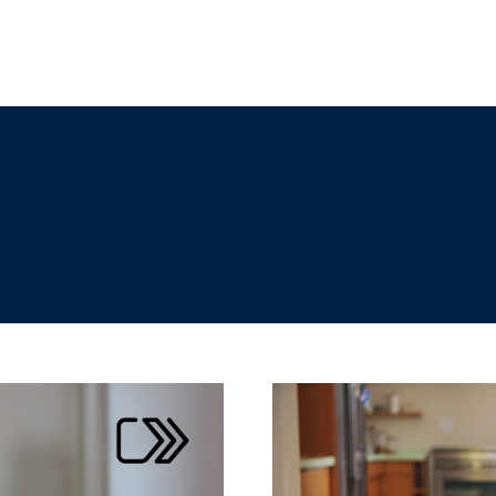
Search
for: