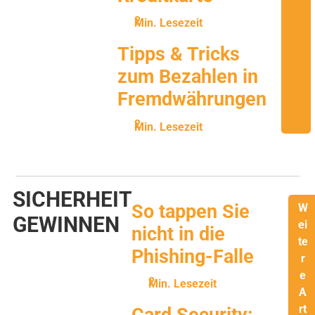
Min. Lesezeit
Tipps & Tricks
zum Bezahlen in
Fremdwährungen
Min. Lesezeit
SICHERHEIT
So tappen Sie
W
GEWINNEN
ei
nicht in die
te
Phishing-Falle
r
e
Min. Lesezeit
A
rt