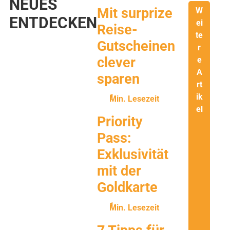
NEUES
Mit surprize
W
ENTDECKEN
ei
Reise-
te
Gutscheinen
r
clever
e
A
sparen
rt
ik
Min. Lesezeit
el
Priority
Pass:
Exklusivität
mit der
Goldkarte
Min. Lesezeit