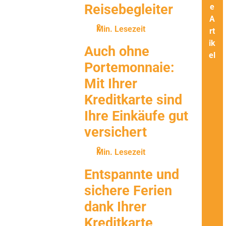
Reisebegleiter
e
A
Min. Lesezeit
rt
ik
Auch ohne
el
Portemonnaie:
Mit Ihrer
Kreditkarte sind
Ihre Einkäufe gut
versichert
Min. Lesezeit
Entspannte und
sichere Ferien
dank Ihrer
Kreditkarte