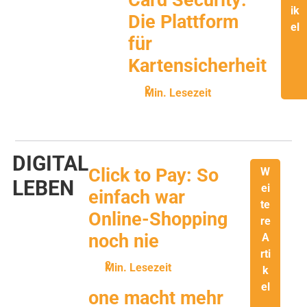
Card Security:
ik
Die Plattform
el
für
Kartensicherheit
Min. Lesezeit
DIGITAL
Click to Pay: So
W
LEBEN
ei
einfach war
te
Online-Shopping
re
noch nie
A
rti
Min. Lesezeit
k
el
one macht mehr